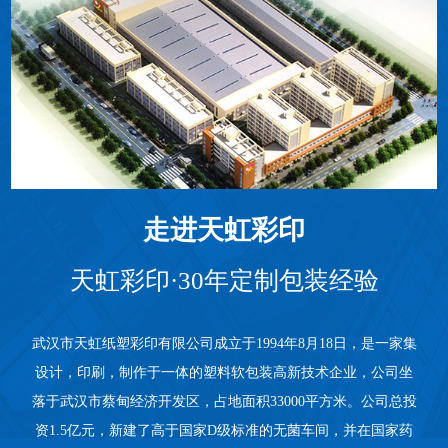
走进天虹彩印
天虹彩印·30年定制包装经验
武汉市天虹纸塑彩印有限公司
成立于1994年8月18日，是一家集
设计，印刷，制作于一体的塑料软包装高新技术企业，公司坐
落于武汉市蔡甸经济开发区，占地面积33000平方米。公司总投
资1.5亿元，新建了高于国家D级标准的无菌车间，并在国家药