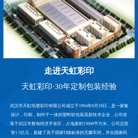
走进天虹彩印
天虹彩印·30年定制包装经验
武汉市天虹纸塑彩印有限公司
成立于1994年8月18日，是一家集
设计，印刷，制作于一体的塑料软包装高新技术企业，公司坐
落于武汉市蔡甸经济开发区，占地面积33000平方米。公司总投
资1.5亿元，新建了高于国家D级标准的无菌车间，并在国家药